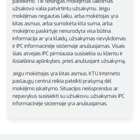
pateikimo. Tik teisingas mokėjimas laikomas
užsakovo valia patvirtintu užsakymu. Jeigu
mokėjimas negautas laiku, arba mokėtojas yra
kitas asmuo, arba sumokėta kita suma, arba
mokėjimo paskirtyje nenurodyta visa būtina
informacija ar yra klaidų, užsakymas nevykdomas
ir IPC informacinėje sistemoje anuliuojamas. Visais
šiais atvejais IPC pirmiausia susisiekia su klientu ir
išsiaiškina aplinkybes, prieš anuliuojant užsakymą.
Jeigu mokėtojas yra kitas asmuo, KTU Interneto
paslaugų centrui reikia pateikti prašymą dėl
mokėjimo įskaitymo. Situacijos neišsprendus ar
nepavykus susisiekti su užsakovu, užsakymas IPC
informacinėje sistemoje yra anuliuojamas.