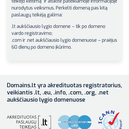
teikėjo keitimą“ ir atlikite pateikiamoje informacijoje
nurodytus veiksmus. Perkelti domeną pas kitą
paslaugų teikėją galima:
.lt aukščiausio lygio domene – tik po domeno
vardo registravimo;
.com ir .net aukščiausio lygio domenuose – praėjus
60 dienų po domeno įkūrimo.
Domains.lt yra akredituotas registratorius,
veikiantis .lt, .eu, .info, .com, .org, .net
aukščiausio lygio domenuose