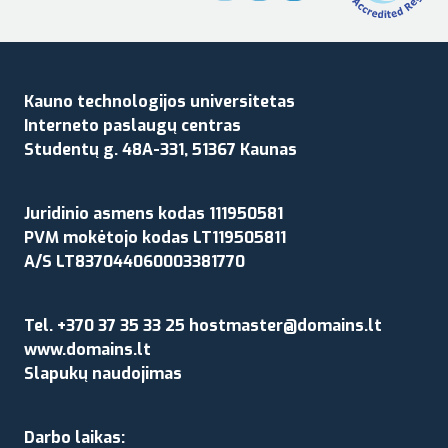
Kauno technologijos universitetas
Interneto paslaugų centras
Studentų g. 48A-331, 51367 Kaunas
Juridinio asmens kodas 111950581
PVM mokėtojo kodas LT119505811
A/S LT837044060003381770
Tel. +370 37 35 33 25 hostmaster@domains.lt
www.domains.lt
Slapukų naudojimas
Darbo laikas: