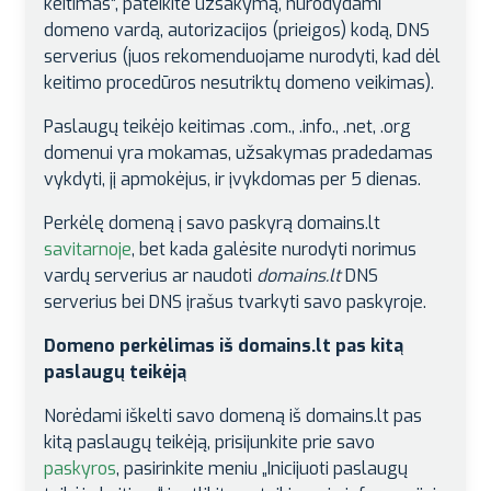
keitimas”, pateikite užsakymą, nurodydami
domeno vardą, autorizacijos (prieigos) kodą, DNS
serverius (juos rekomenduojame nurodyti, kad dėl
keitimo procedūros nesutriktų domeno veikimas).
Paslaugų teikėjo keitimas .com., .info., .net, .org
domenui yra mokamas, užsakymas pradedamas
vykdyti, jį apmokėjus, ir įvykdomas per 5 dienas.
Perkėlę domeną į savo paskyrą domains.lt
savitarnoje
, bet kada galėsite nurodyti norimus
vardų serverius ar naudoti
domains.lt
DNS
serverius bei DNS įrašus tvarkyti savo paskyroje.
Domeno perkėlimas iš domains.lt pas kitą
paslaugų teikėją
Norėdami iškelti savo domeną iš domains.lt pas
kitą paslaugų teikėją, prisijunkite prie savo
paskyros
, pasirinkite meniu „Inicijuoti paslaugų