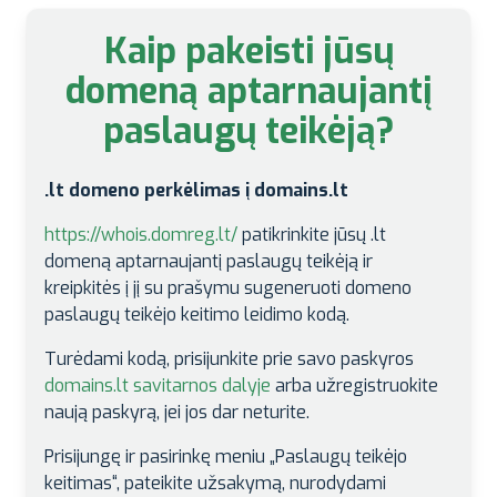
Kaip pakeisti jūsų
domeną aptarnaujantį
paslaugų teikėją?
.lt domeno perkėlimas į domains.lt
https://whois.domreg.lt/
patikrinkite jūsų .lt
domeną aptarnaujantį paslaugų teikėją ir
kreipkitės į jį su prašymu sugeneruoti domeno
paslaugų teikėjo keitimo leidimo kodą.
Turėdami kodą, prisijunkite prie savo paskyros
domains.lt savitarnos dalyje
arba užregistruokite
naują paskyrą, jei jos dar neturite.
Prisijungę ir pasirinkę meniu „Paslaugų teikėjo
keitimas“, pateikite užsakymą, nurodydami