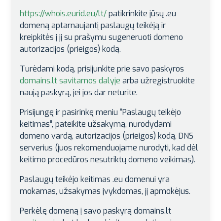
https://whois.eurid.eu/lt/
patikrinkite jūsų .eu
domeną aptarnaujantį paslaugų teikėją ir
kreipkitės į jį su prašymu sugeneruoti domeno
autorizacijos (prieigos) kodą.
Turėdami kodą, prisijunkite prie savo paskyros
domains.lt savitarnos dalyje
arba užregistruokite
naują paskyrą, jei jos dar neturite.
Prisijungę ir pasirinkę meniu “Paslaugų teikėjo
keitimas”, pateikite užsakymą, nurodydami
domeno vardą, autorizacijos (prieigos) kodą, DNS
serverius (juos rekomenduojame nurodyti, kad dėl
keitimo procedūros nesutriktų domeno veikimas).
Paslaugų teikėjo keitimas .eu domenui yra
mokamas, užsakymas įvykdomas, jį apmokėjus.
Perkėlę domeną į savo paskyrą domains.lt