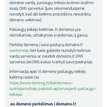
domeno vardą,
paslaugų teikėjo keitimo leidimo
kodą
, DNS serverius (juos rekomenduojame
nurodyti, kad dėl keitimo procedūros nesutriktų
domeno veikimas).
Paslaugų teikėjo keitimas .lt domenui yra
nemokamas, užsakymas įvykdomas, jį gavus.
Perkėlę domeną į savo paskyrą domains.lt
savitarnoje
, bet kada galėsite nurodyti norimus
vardų serverius ar naudoti
domains.lt DNS
serverius bei DNS įrašus tvarkyti savo paskyroje.
Informaciją apie .lt domeno paslaugų teikėjo
keitimą rasite čia:
https://www.domreg.lt/duk/domenu-
turetojams/kaip-pakeisti-aptarnaujanti-paslaugu-
teikeja/
.eu domeno perkėlimas į domains.lt