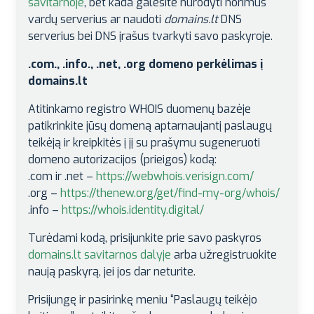
savitarnoje
, bet kada galėsite nurodyti norimus
vardų serverius ar naudoti
domains.lt
DNS
serverius bei DNS įrašus tvarkyti savo paskyroje.
.com., .info., .net, .org domeno perkėlimas į
domains.lt
Atitinkamo registro WHOIS duomenų bazėje
patikrinkite jūsų domeną aptarnaujantį paslaugų
teikėją ir kreipkitės į jį su prašymu sugeneruoti
domeno autorizacijos (prieigos) kodą:
.com ir .net –
https://webwhois.verisign.com/
.org –
https://thenew.org/get/find-my-org/whois/
.info –
https://whois.identity.digital/
Turėdami kodą, prisijunkite prie savo paskyros
domains.lt savitarnos dalyje
arba užregistruokite
naują paskyrą, jei jos dar neturite.
Prisijungę ir pasirinkę meniu “Paslaugų teikėjo