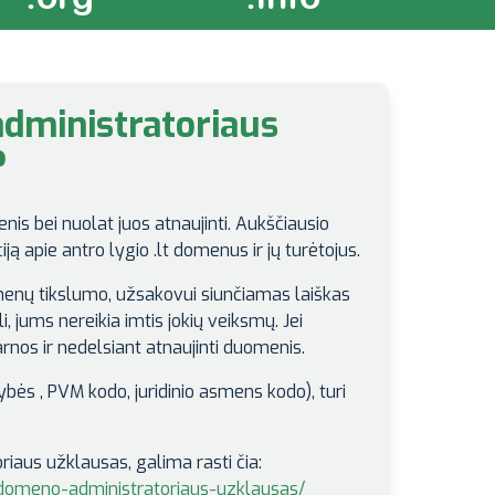
administratoriaus
?
is bei nuolat juos atnaujinti. Aukščiausio
ją apie antro lygio .lt domenus ir jų turėtojus.
menų tikslumo, užsakovui siunčiamas laiškas
i, jums nereikia imtis jokių veiksmų. Jei
rnos ir nedelsiant atnaujinti duomenis.
ės , PVM kodo, juridinio asmens kodo), turi
riaus užklausas, galima rasti čia:
-domeno-administratoriaus-uzklausas/