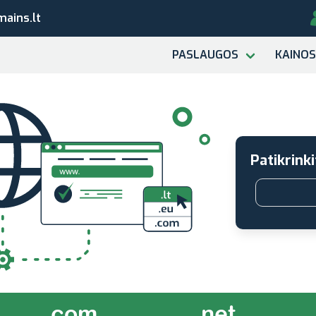
ains.lt
PASLAUGOS
KAINOS
Patikrinki
.com
.net