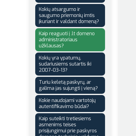
Kokių atsargumo ir
saugumo priemonių imtis
įkuriant ir valdant domeną?
Kaip reaguoti į .lt domeno
administratoriaus
užklausas?
Kokių yra ypatumų,
sudariusiems sutartis iki
2007-03-13?
Turiu keletą paskyrų, ar
galima jas sujungti į vieną?
Kokie naudojami vartotojų
autentifikavimo būdai?
Kaip suteikti tretiesiems
asmenims teises
prisijungimui prie paskyros