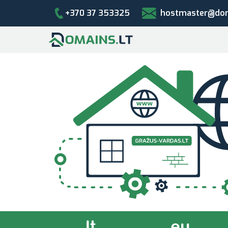
+370 37 353325
hostmaster@dom
.lt
.eu