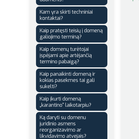
Kam yra skirti techniniai
kontaktai?
Kaip pratęsti teisių į domeną
galiojimo terminą?
Kaip domenų turėtojai
įspėjami apie artėjančią
termino pabaigą?
Kaip panaikinti domeną ir
kokias pasekmes tai gali
sukelti?
Kaip įkurti domeną
„karantino“ laikotarpiu?
Ką daryti su domenu
juridinio asmens
reorganizavimo ar
likvidavimo atvejais?