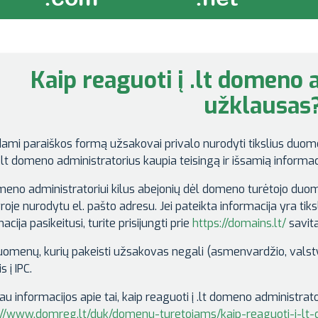
Kaip reaguoti į .lt domeno 
užklausas
dami paraiškos formą užsakovai privalo nurodyti tikslius duomen
.lt domeno administratorius kaupia teisingą ir išsamią informaci
omeno administratoriui kilus abejonių dėl domeno turėtojo duo
oje nurodytu el. pašto adresu. Jei pateikta informacija yra tiksl
acija pasikeitusi, turite prisijungti prie
https://domains.lt/
savita
uomenų, kurių pakeisti užsakovas negali (asmenvardžio, valstyb
s į IPC.
u informacijos apie tai, kaip reaguoti į .lt domeno administrato
://www.domreg.lt/duk/domenu-turetojams/kaip-reaguoti-i-lt