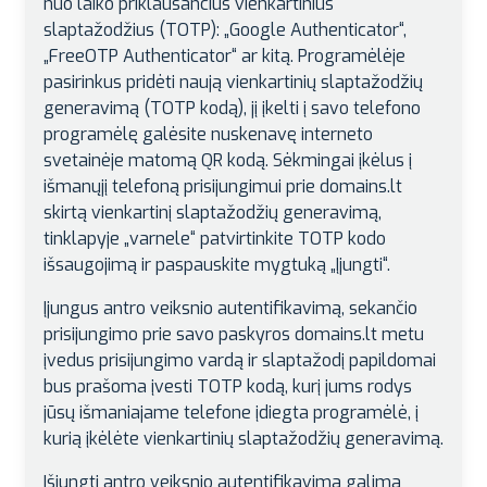
nuo laiko priklausančius vienkartinius
slaptažodžius (TOTP): „Google Authenticator“,
„FreeOTP Authenticator“ ar kitą. Programėlėje
pasirinkus pridėti naują vienkartinių slaptažodžių
generavimą (TOTP kodą), jį įkelti į savo telefono
programėlę galėsite nuskenavę interneto
svetainėje matomą QR kodą. Sėkmingai įkėlus į
išmanųjį telefoną prisijungimui prie domains.lt
skirtą vienkartinį slaptažodžių generavimą,
tinklapyje „varnele“ patvirtinkite TOTP kodo
išsaugojimą ir paspauskite mygtuką „Įjungti“.
Įjungus antro veiksnio autentifikavimą, sekančio
prisijungimo prie savo paskyros domains.lt metu
įvedus prisijungimo vardą ir slaptažodį papildomai
bus prašoma įvesti TOTP kodą, kurį jums rodys
jūsų išmaniajame telefone įdiegta programėlė, į
kurią įkėlėte vienkartinių slaptažodžių generavimą.
Išjungti antro veiksnio autentifikavimą galima