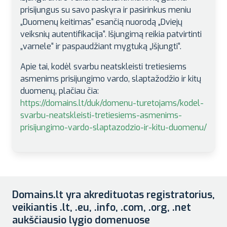
prisijungus su savo paskyra ir pasirinkus meniu
„Duomenų keitimas“ esančią nuorodą „Dviejų
veiksnių autentifikacija“. Išjungimą reikia patvirtinti
„varnele“ ir paspaudžiant mygtuką „Išjungti“.
Apie tai, kodėl svarbu neatskleisti tretiesiems
asmenims prisijungimo vardo, slaptažodžio ir kitų
duomenų, plačiau čia:
https://domains.lt/duk/domenu-turetojams/kodel-
svarbu-neatskleisti-tretiesiems-asmenims-
prisijungimo-vardo-slaptazodzio-ir-kitu-duomenu/
Domains.lt yra akredituotas registratorius,
veikiantis .lt, .eu, .info, .com, .org, .net
aukščiausio lygio domenuose