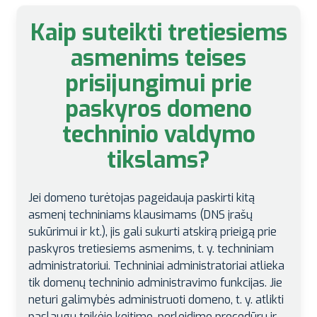
Kaip suteikti tretiesiems
asmenims teises
prisijungimui prie
paskyros domeno
techninio valdymo
tikslams?
Jei domeno turėtojas pageidauja paskirti kitą
asmenį techniniams klausimams (DNS įrašų
sukūrimui ir kt.), jis gali sukurti atskirą prieigą prie
paskyros tretiesiems asmenims, t. y. techniniam
administratoriui. Techniniai administratoriai atlieka
tik domenų techninio administravimo funkcijas. Jie
neturi galimybės administruoti domeno, t. y. atlikti
paslaugų teikėjo keitimo, perleidimo procedūrų ir